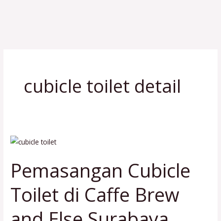
Lewati
M
ke
konten
cubicle toilet detail
Pemasangan
Cubicle
Pemasangan Cubicle
Toilet
di
Toilet di Caffe Brew
Caffe
Brew
and Else Surabaya
and