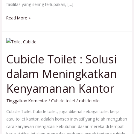
fasilitas yang sering terlupakan, […]
Read More »
Cubicle
Toilet
Cubicle Toilet : Solusi
:
Solusi
dalam Meningkatkan
dalam
Meningkatkan
Kenyamanan Kantor
Kenyamanan
Kantor
Tinggalkan Komentar
/
Cubicle toilet
/
cubicletoilet
Cubicle Toilet Cubicle toilet, juga dikenal sebagai toilet kerja
atau toilet kantor, adalah konsep inovatif yang telah mengubah
cara karyawan mengatasi kebutuhan dasar mereka di tempat
kerja. Artikel ini akan mengulas berbagai aspek tentang cubicle