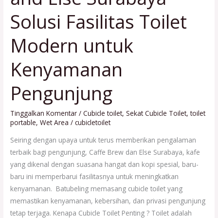
Else
Solusi Fasilitas Toilet
Surabaya
Solusi
Modern untuk
Fasilitas
Toilet
Kenyamanan
Modern
untuk
Pengunjung
Kenyamanan
Pengunjung
Tinggalkan Komentar
/
Cubicle toilet
,
Sekat Cubicle Toilet
,
toilet
portable
,
Wet Area
/
cubicletoilet
Seiring dengan upaya untuk terus memberikan pengalaman
terbaik bagi pengunjung, Caffe Brew dan Else Surabaya, kafe
yang dikenal dengan suasana hangat dan kopi spesial, baru-
baru ini memperbarui fasilitasnya untuk meningkatkan
kenyamanan. Batubeling memasang cubicle toilet yang
memastikan kenyamanan, kebersihan, dan privasi pengunjung
tetap terjaga. Kenapa Cubicle Toilet Penting ? Toilet adalah