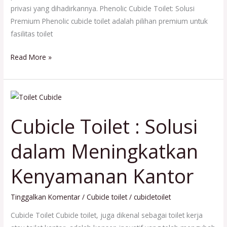
privasi yang dihadirkannya. Phenolic Cubicle Toilet: Solusi
Premium Phenolic cubicle toilet adalah pilihan premium untuk
fasilitas toilet
Read More »
Cubicle
Toilet
Cubicle Toilet : Solusi
:
Solusi
dalam Meningkatkan
dalam
Meningkatkan
Kenyamanan Kantor
Kenyamanan
Kantor
Tinggalkan Komentar
/
Cubicle toilet
/
cubicletoilet
Cubicle Toilet Cubicle toilet, juga dikenal sebagai toilet kerja