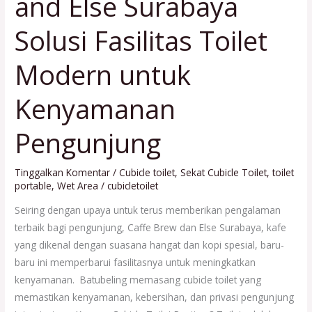
and Else Surabaya
and
Else
Solusi Fasilitas Toilet
Surabaya
Solusi
Modern untuk
Fasilitas
Toilet
Kenyamanan
Modern
untuk
Pengunjung
Kenyamanan
Pengunjung
Tinggalkan Komentar
/
Cubicle toilet
,
Sekat Cubicle Toilet
,
toilet
portable
,
Wet Area
/
cubicletoilet
Seiring dengan upaya untuk terus memberikan pengalaman
terbaik bagi pengunjung, Caffe Brew dan Else Surabaya, kafe
yang dikenal dengan suasana hangat dan kopi spesial, baru-
baru ini memperbarui fasilitasnya untuk meningkatkan
kenyamanan. Batubeling memasang cubicle toilet yang
memastikan kenyamanan, kebersihan, dan privasi pengunjung