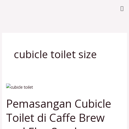
Lewati
Me
ke
konten
cubicle toilet size
Pemasangan
Cubicle
Pemasangan Cubicle
Toilet
di
Toilet di Caffe Brew
Caffe
Brew