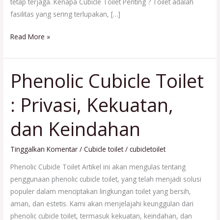
tetap terjaga. Kenapa Cubicle Toilet Penting ? Toilet adalah
fasilitas yang sering terlupakan, […]
Read More »
Phenolic Cubicle Toilet
Phenolic
Cubicle
: Privasi, Kekuatan,
Toilet
:
dan Keindahan
Privasi,
Kekuatan,
dan
Tinggalkan Komentar
/
Cubicle toilet
/
cubicletoilet
Keindahan
Phenolic Cubicle Toilet Artikel ini akan mengulas tentang
penggunaan phenolic cubicle toilet, yang telah menjadi solusi
populer dalam menciptakan lingkungan toilet yang bersih,
aman, dan estetis. Kami akan menjelajahi keunggulan dari
phenolic cubicle toilet, termasuk kekuatan, keindahan, dan