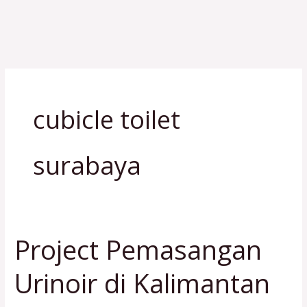
Lewati
M
ke
konten
cubicle toilet
surabaya
Project Pemasangan
Project
Pemasangan
Urinoir di Kalimantan
Urinoir
di