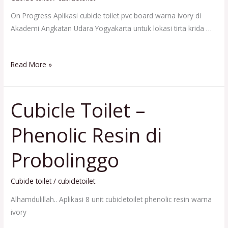
On Progress Aplikasi cubicle toilet pvc board warna ivory di
Akademi Angkatan Udara Yogyakarta untuk lokasi tirta krida …
Read More »
Cubicle Toilet –
Cubicle
Toilet
Phenolic Resin di
–
Phenolic
Probolinggo
Resin
di
Probolinggo
Cubicle toilet
/
cubicletoilet
Alhamdulillah.. Aplikasi 8 unit cubicletoilet phenolic resin warna
ivory