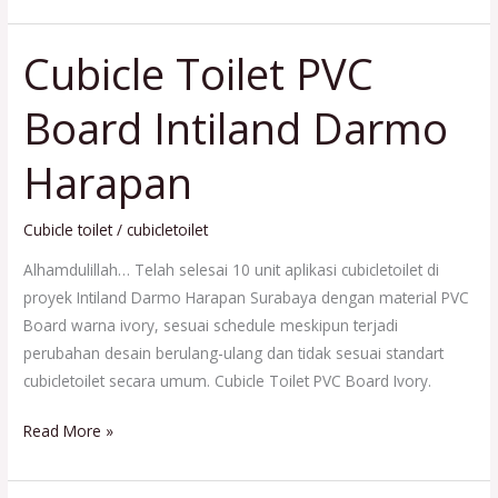
Cubicle Toilet PVC
Cubicle
Toilet
Board Intiland Darmo
PVC
Board
Harapan
Intiland
Darmo
Harapan
Cubicle toilet
/
cubicletoilet
Alhamdulillah… Telah selesai 10 unit aplikasi cubicletoilet di
proyek Intiland Darmo Harapan Surabaya dengan material PVC
Board warna ivory, sesuai schedule meskipun terjadi
perubahan desain berulang-ulang dan tidak sesuai standart
cubicletoilet secara umum. Cubicle Toilet PVC Board Ivory.
Read More »