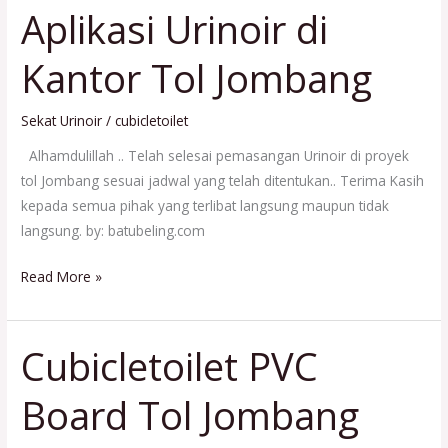
Aplikasi Urinoir di
Aplikasi
Urinoir
Kantor Tol Jombang
di
Kantor
Tol
Sekat Urinoir
/
cubicletoilet
Jombang
Alhamdulillah .. Telah selesai pemasangan Urinoir di proyek
tol Jombang sesuai jadwal yang telah ditentukan.. Terima Kasih
kepada semua pihak yang terlibat langsung maupun tidak
langsung. by: batubeling.com
Read More »
Cubicletoilet PVC
Cubicletoilet
PVC
Board Tol Jombang
Board
Tol