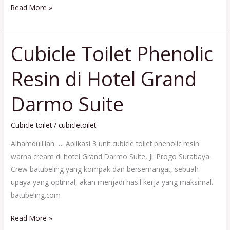
Read More »
Cubicle Toilet Phenolic
Cubicle
Toilet
Resin di Hotel Grand
Phenolic
Resin
Darmo Suite
di
Hotel
Grand
Cubicle toilet
/
cubicletoilet
Darmo
Alhamdulillah …. Aplikasi 3 unit cubicle toilet phenolic resin
Suite
warna cream di hotel Grand Darmo Suite, Jl. Progo Surabaya.
Crew batubeling yang kompak dan bersemangat, sebuah
upaya yang optimal, akan menjadi hasil kerja yang maksimal.
batubeling.com
Read More »