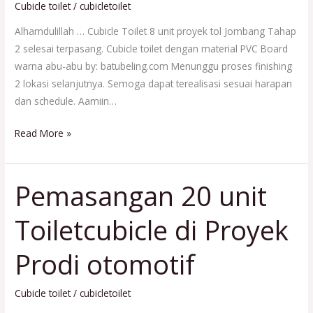
Jombang
Cubicle toilet
/
cubicletoilet
Alhamdulillah … Cubicle Toilet 8 unit proyek tol Jombang Tahap
2 selesai terpasang. Cubicle toilet dengan material PVC Board
warna abu-abu by: batubeling.com Menunggu proses finishing
2 lokasi selanjutnya. Semoga dapat terealisasi sesuai harapan
dan schedule. Aamiin…
Read More »
Pemasangan 20 unit
Pemasangan
20
Toiletcubicle di Proyek
unit
Toiletcubicle
Prodi otomotif
di
Proyek
Prodi
Cubicle toilet
/
cubicletoilet
otomotif