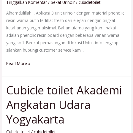
Kalimantan
Tinggalkan Komentar
/
Sekat Urinoir
/
cubicletoilet
Alhamdulillah… Aplikasi 3 unit urinoir dengan material phenolic
resin warna putih terlihat fresh dan elegan dengan tingkat
ketahanan yang maksimal. Bahan utama yang kami pakai
adalah phenolic resin board dengan beberapa varian warna
yang soft. Berikut pemasangan di lokasi Untuk info lengkap
silahkan hubungi customer service kami .
Read More »
Cubicle toilet Akademi
Cubicle
toilet
Angkatan Udara
Akademi
Angkatan
Yogyakarta
Udara
Yogyakarta
Cubicle toilet
/
cubicletoilet