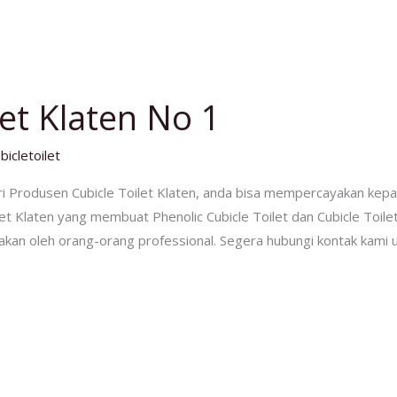
let Klaten No 1
bicletoilet
 Produsen Cubicle Toilet Klaten, anda bisa mempercayakan kep
et Klaten yang membuat Phenolic Cubicle Toilet dan Cubicle Toilet
rjakan oleh orang-orang professional. Segera hubungi kontak kami un