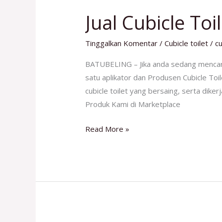
Cubicle
Jual Cubicle Toi
Toilet
Tegal
Tinggalkan Komentar
/
Cubicle toilet
/
cu
No
1
BATUBELING – Jika anda sedang mencari
satu aplikator dan Produsen Cubicle Toi
cubicle toilet yang bersaing, serta dike
Produk Kami di Marketplace
Read More »