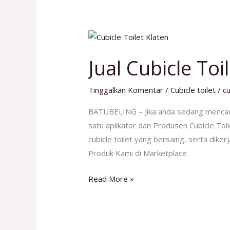
Jual
Cubicle
Jual Cubicle Toi
Toilet
Klaten
Tinggalkan Komentar
/
Cubicle toilet
/
cu
No
1
BATUBELING – Jika anda sedang mencari
satu aplikator dan Produsen Cubicle Toil
cubicle toilet yang bersaing, serta dike
Produk Kami di Marketplace
Read More »