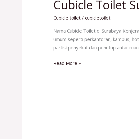
Cubicle Toilet 
Surabaya
Kenjeran
Cubicle toilet
/
cubicletoilet
Nama Cubicle Toilet di Surabaya Kenjera
umum seperti perkantoran, kampus, hotel
partisi penyekat dan penutup antar ruan
Read More »
Partisi
Cubicle