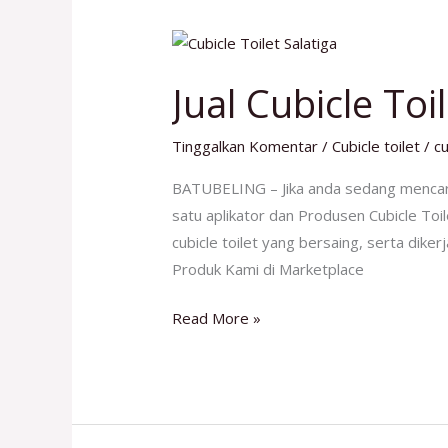
Jual
Cubicle
Jual Cubicle Toi
Toilet
Salatiga
Tinggalkan Komentar
/
Cubicle toilet
/
cu
No
1
BATUBELING – Jika anda sedang mencari
satu aplikator dan Produsen Cubicle Toil
cubicle toilet yang bersaing, serta dike
Produk Kami di Marketplace
Read More »