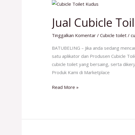
Jual
Cubicle
Jual Cubicle To
Toilet
Kudus
Tinggalkan Komentar
/
Cubicle toilet
/
cu
No
1
BATUBELING – Jika anda sedang mencar
satu aplikator dan Produsen Cubicle Toi
cubicle toilet yang bersaing, serta dike
Produk Kami di Marketplace
Read More »