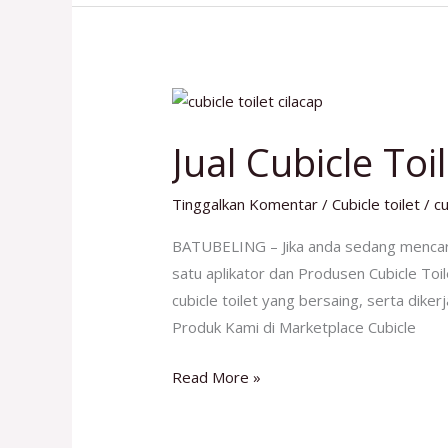
Jual
Cubicle
Jual Cubicle Toi
Toilet
Cilacap
Tinggalkan Komentar
/
Cubicle toilet
/
cu
No
1
BATUBELING – Jika anda sedang mencari
satu aplikator dan Produsen Cubicle Toil
cubicle toilet yang bersaing, serta dike
Produk Kami di Marketplace Cubicle
Read More »