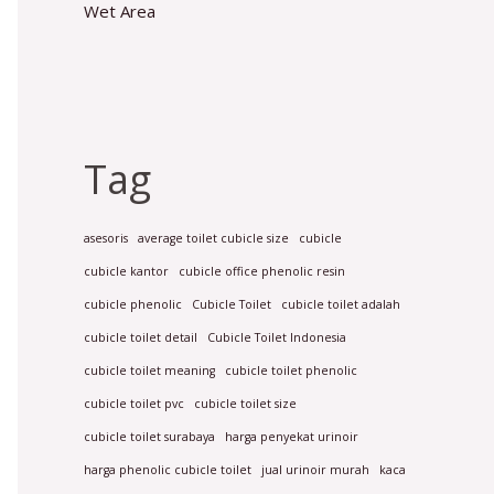
Wet Area
Tag
asesoris
average toilet cubicle size
cubicle
cubicle kantor
cubicle office phenolic resin
cubicle phenolic
Cubicle Toilet
cubicle toilet adalah
cubicle toilet detail
Cubicle Toilet Indonesia
cubicle toilet meaning
cubicle toilet phenolic
cubicle toilet pvc
cubicle toilet size
cubicle toilet surabaya
harga penyekat urinoir
harga phenolic cubicle toilet
jual urinoir murah
kaca