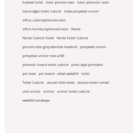
kubikal toilet
loker penolicresin
loker phenolic resin
low budget toilet cubicle
mika penyekat urinoir
office cubiclephenolicresin
office furniturephenolicresin
Partisi
Partisi Cubicle Toilet
Partisi Toilet Cubicle
penolicresin grey stainless headrell
penyekat urinoir
penyekat urinoir toto a100
phenolic board toilet cubicle
pintu lipat peredam
pvc boar
pvc board
sekat wastafel
toilet
Toilet Cubicle
ukuran bilik toilet
ukuran toilet rumah
unit urinoir
urinoir
urinoir toilet cubicle
wastafel surabaya