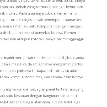
nya, timbulnya bau tak enak, serta efek buruk lainnya
nit sanitasi limbah yang termasuk sebagai kebutuhan
 yakni toilet. Pada umumnya cubicle kamar mandi
ang kotoran biologis. Letak penempatan kamar kecil
in, apabila menjadi satu komponen dengan ruangan
 dinding atau partisi penyekat lainnya. Elemen ini
s dari bau ataupun kotoran lainnya tak mengganggu
ar mandi merupakan cubicle kamar kecil. Jikalau anda
n dikala masuk ke dalam zonanya mengamati partisi
membuka pintunya terdapat bilik toilet, itu adalah
oran, kampus, hotel, mall, dan sarana lazim lainnya.
rn yang terdiri dari sebagian panel tertata rapi yang
adi satu kesatuan dengan bangunan kamar kecil.
oilet sebagai fungsi utamanya, cubicle toilet juga