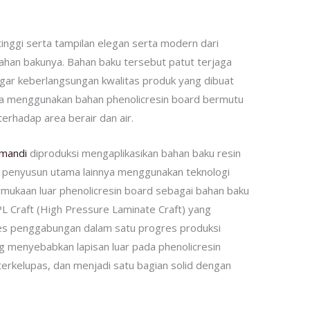
tinggi serta tampilan elegan serta modern dari
 bahan bakunya. Bahan baku tersebut patut terjaga
gar keberlangsungan kwalitas produk yang dibuat
nya menggunakan bahan phenolicresin board bermutu
terhadap area berair dan air.
 mandi
diproduksi mengaplikasikan bahan baku resin
 penyusun utama lainnya menggunakan teknologi
rmukaan luar phenolicresin board sebagai bahan baku
PL Craft (High Pressure Laminate Craft) yang
res penggabungan dalam satu progres produksi
ng menyebabkan lapisan luar pada phenolicresin
terkelupas, dan menjadi satu bagian solid dengan