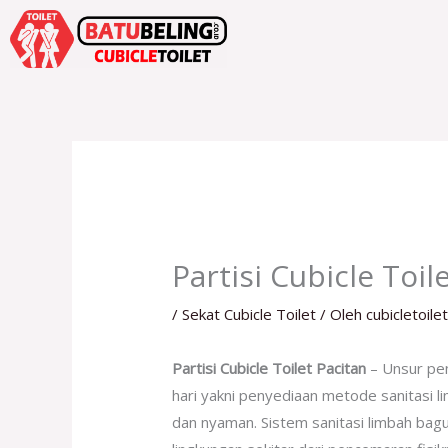
Lewati
ke
konten
Partisi Cubicle Toil
/
Sekat Cubicle Toilet
/ Oleh
cubicletoile
Partisi Cubicle Toilet Pacitan
– Unsur pen
hari yakni penyediaan metode sanitasi l
dan nyaman. Sistem sanitasi limbah ba