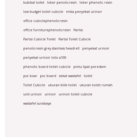
kubikal toilet
loker penolicresin
loker phenolic resin
low budget toilet cubicle
mika penyekat urinoir
office cubiclephenolicresin
office furniturephenolicresin
Partisi
Partisi Cubicle Toilet
Partisi Toilet Cubicle
penolicresin grey stainless headrell
penyekat urinoir
penyekat urinoir toto a100
phenolic board toilet cubicle
pintu lipat peredam
pvc boar
pvc board
sekat wastafel
toilet
Toilet Cubicle
ukuran bilik toilet
ukuran toilet rumah
unit urinoir
urinoir
urinoir toilet cubicle
wastafel surabaya