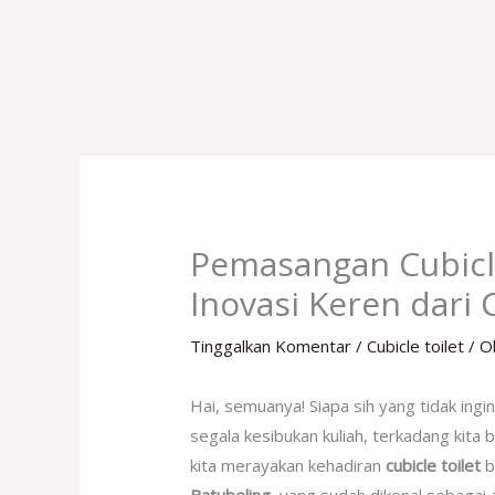
Lewati
ke
konten
Pemasangan Cubicl
Inovasi Keren dari 
Tinggalkan Komentar
/
Cubicle toilet
/ O
Hai, semuanya! Siapa sih yang tidak in
segala kesibukan kuliah, terkadang kita 
kita merayakan kehadiran
cubicle toilet
b