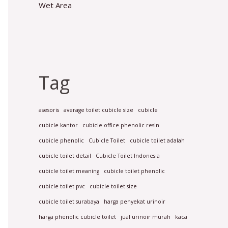
Wet Area
Tag
asesoris
average toilet cubicle size
cubicle
cubicle kantor
cubicle office phenolic resin
cubicle phenolic
Cubicle Toilet
cubicle toilet adalah
cubicle toilet detail
Cubicle Toilet Indonesia
cubicle toilet meaning
cubicle toilet phenolic
cubicle toilet pvc
cubicle toilet size
cubicle toilet surabaya
harga penyekat urinoir
harga phenolic cubicle toilet
jual urinoir murah
kaca